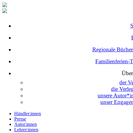
Regionale Bücher
Familienferien-
Über
der V
die Verle
unsere Autor*i
unser Engage
Händler:innen
Presse
Autor:innen
Lehrer:innen