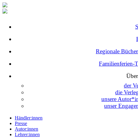
Regionale Bücher
Familienferien-
Über
der V
die Verle
unsere Autor*i
unser Engage
Händler:innen
Presse
Autor:innen
Lehrer:innen