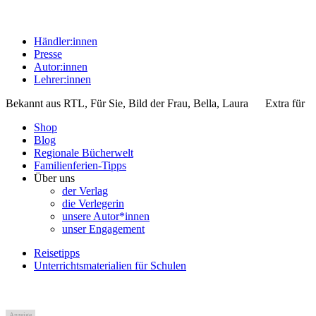
Händler:innen
Presse
Autor:innen
Lehrer:innen
Bekannt aus
RTL, Für Sie, Bild der Frau, Bella, Laura
Extra für
Shop
Blog
Regionale Bücherwelt
Familienferien-Tipps
Über uns
der Verlag
die Verlegerin
unsere Autor*innen
unser Engagement
Reisetipps
Unterrichtsmaterialien für Schulen
Anzeige