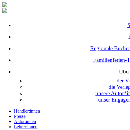
Regionale Bücher
Familienferien-
Über
der V
die Verle
unsere Autor*i
unser Engage
Händler:innen
Presse
Autor:innen
Lehrer:innen