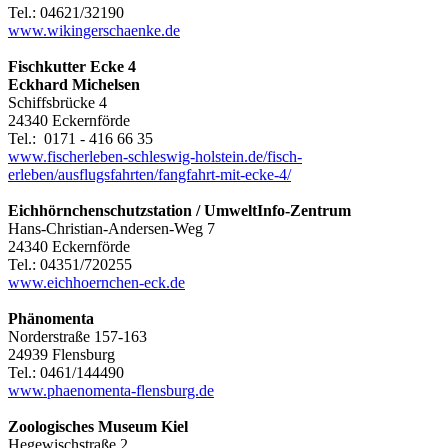
Tel.:
04621/32190
www.wikingerschaenke.de
Fischkutter Ecke 4
Eckhard Michelsen
Schiffsbrücke 4
24340 Eckernförde
Tel.: 0171 - 416 66 35
www.fischerleben-schleswig-holstein.de/fisch-
erleben/ausflugsfahrten/fangfahrt-mit-ecke-4/
Eichhörnchenschutzstation / UmweltInfo-Zentrum
Hans-Christian-Andersen-Weg 7
24340 Eckernförde
Tel.: 04351/720255
www.eichhoernchen-eck.de
Phänomenta
Norderstraße 157-163
24939 Flensburg
Tel.: 0461/144490
www.phaenomenta-flensburg.de
Zoologisches Museum Kiel
Hegewischstraße 2