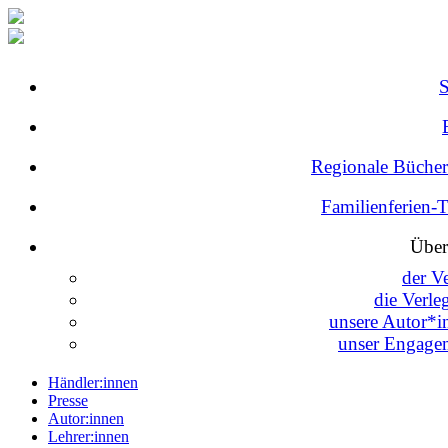
Regionale Bücher
Familienferien-
Über
der V
die Verle
unsere Autor*i
unser Engage
Händler:innen
Presse
Autor:innen
Lehrer:innen