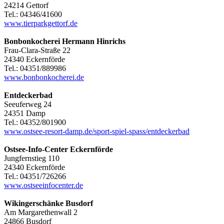
24214 Gettorf
Tel.: 04346/41600
www.tierparkgettorf.de
Bonbonkocherei Hermann Hinrichs
Frau-Clara-Straße 22
24340 Eckernförde
Tel.: 04351/889986
www.bonbonkocherei.de
Entdeckerbad
Seeuferweg 24
24351 Damp
Tel.: 04352/801900
www.ostsee-resort-damp.de/sport-spiel-spass/entdeckerbad
Ostsee-Info-Center Eckernförde
Jungfernstieg 110
24340 Eckernförde
Tel.: 04351/726266
www.ostseeinfocenter.de
Wikingerschänke Busdorf
Am Margarethenwall 2
24866 Busdorf