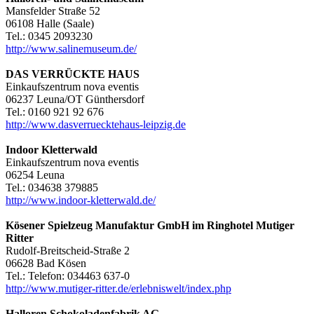
Mansfelder Straße 52
06108 Halle (Saale)
Tel.: 0345 2093230
http://www.salinemuseum.de/
DAS VERRÜCKTE HAUS
Einkaufszentrum nova eventis
06237 Leuna/OT Günthersdorf
Tel.: 0160 921 92 676
http://www.dasverruecktehaus-leipzig.de
Indoor Kletterwald
Einkaufszentrum nova eventis
06254 Leuna
Tel.: 034638 379885
http://www.indoor-kletterwald.de/
Kösener Spielzeug Manufaktur GmbH im Ringhotel Mutiger
Ritter
Rudolf-Breitscheid-Straße 2
06628 Bad Kösen
Tel.: Telefon: 034463 637-0
http://www.mutiger-ritter.de/erlebniswelt/index.php
Halloren Schokoladenfabrik AG