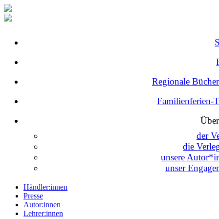
Regionale Bücher
Familienferien-
Über
der V
die Verle
unsere Autor*i
unser Engage
Händler:innen
Presse
Autor:innen
Lehrer:innen