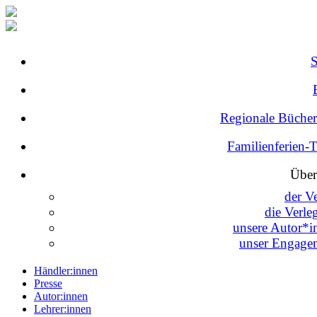
Regionale Bücher
Familienferien-
Über
der V
die Verle
unsere Autor*i
unser Engage
Händler:innen
Presse
Autor:innen
Lehrer:innen