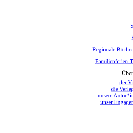
Regionale Bücher
Familienferien-
Über
der V
die Verle
unsere Autor*i
unser Engage