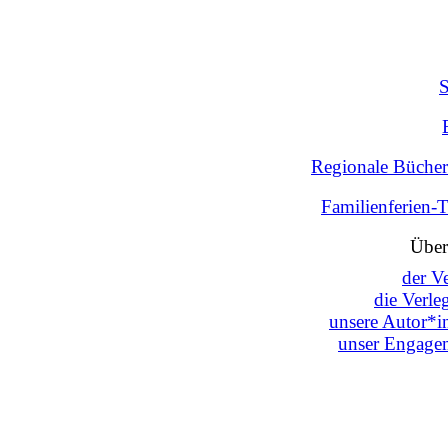
Regionale Bücher
Familienferien-
Über
der V
die Verle
unsere Autor*i
unser Engage