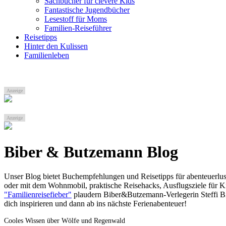
Sachbücher für clevere Kids
Fantastische Jugendbücher
Lesestoff für Moms
Familien-Reiseführer
Reisetipps
Hinter den Kulissen
Familienleben
Anzeige
Anzeige
Biber & Butzemann Blog
Unser Blog bietet Buchempfehlungen und Reisetipps für abenteuerlusti
oder mit dem Wohnmobil, praktische Reisehacks, Ausflugsziele für 
"Familienreisefieber"
plaudern Biber&Butzemann-Verlegerin Steffi Bi
dich inspirieren und dann ab ins nächste Ferienabenteuer!
Cooles Wissen über Wölfe und Regenwald