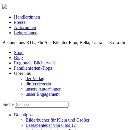
Händler:innen
Presse
Autor:innen
Lehrer:innen
Bekannt aus
RTL, Für Sie, Bild der Frau, Bella, Laura
Extra für
Shop
Blog
Regionale Bücherwelt
Familienferien-Tipps
Über uns
der Verlag
die Verlegerin
unsere Autor*innen
unser Engagement
Suche
Buchtipps
Bilderbücher für Klein und Größer
Leseabenteuer von 6 bis 12