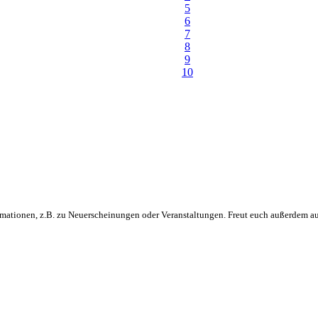
5
6
7
8
9
10
rmationen, z.B. zu Neuerscheinungen oder Veranstaltungen. Freut euch außerdem au