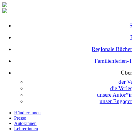
Regionale Bücher
Familienferien-
Über
der V
die Verle
unsere Autor*i
unser Engage
Händler:innen
Presse
Autor:innen
Lehrer:innen