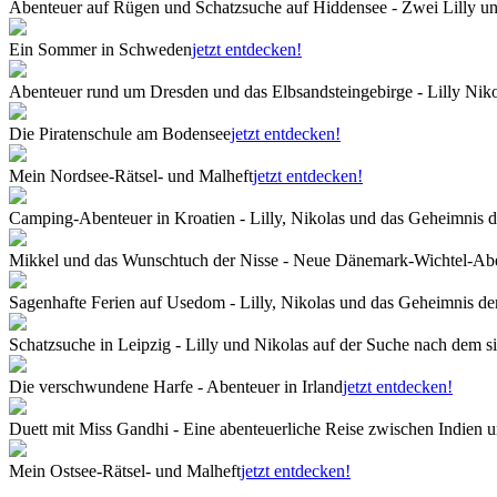
Abenteuer auf Rügen und Schatzsuche auf Hiddensee - Zwei Lilly u
Ein Sommer in Schweden
jetzt entdecken!
Abenteuer rund um Dresden und das Elbsandsteingebirge - Lilly Niko
Die Piratenschule am Bodensee
jetzt entdecken!
Mein Nordsee-Rätsel- und Malheft
jetzt entdecken!
Camping-Abenteuer in Kroatien - Lilly, Nikolas und das Geheimnis d
Mikkel und das Wunschtuch der Nisse - Neue Dänemark-Wichtel-Ab
Sagenhafte Ferien auf Usedom - Lilly, Nikolas und das Geheimnis d
Schatzsuche in Leipzig - Lilly und Nikolas auf der Suche nach dem 
Die verschwundene Harfe - Abenteuer in Irland
jetzt entdecken!
Duett mit Miss Gandhi - Eine abenteuerliche Reise zwischen Indien u
Mein Ostsee-Rätsel- und Malheft
jetzt entdecken!