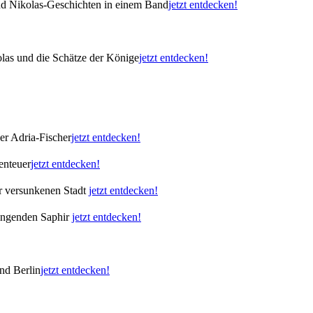
nd Nikolas-Geschichten in einem Band
jetzt entdecken!
las und die Schätze der Könige
jetzt entdecken!
er Adria-Fischer
jetzt entdecken!
enteuer
jetzt entdecken!
er versunkenen Stadt
jetzt entdecken!
singenden Saphir
jetzt entdecken!
nd Berlin
jetzt entdecken!