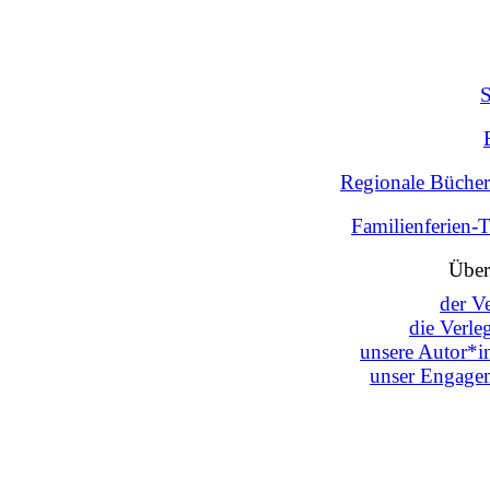
Regionale Bücher
Familienferien-
Über
der V
die Verle
unsere Autor*i
unser Engage