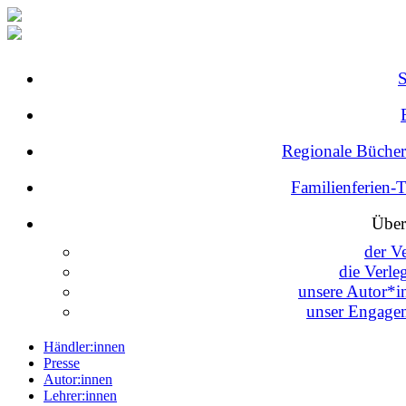
Regionale Bücher
Familienferien-
Über
der V
die Verle
unsere Autor*i
unser Engage
Händler:innen
Presse
Autor:innen
Lehrer:innen