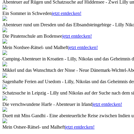
Abenteuer auf Rügen und Schatzsuche auf Hiddensee - Zwei Lilly u
Ein Sommer in Schweden
jetzt entdecken!
Abenteuer rund um Dresden und das Elbsandsteingebirge - Lilly Niko
Die Piratenschule am Bodensee
jetzt entdecken!
Mein Nordsee-Rätsel- und Malheft
jetzt entdecken!
Camping-Abenteuer in Kroatien - Lilly, Nikolas und das Geheimnis d
Mikkel und das Wunschtuch der Nisse - Neue Dänemark-Wichtel-Ab
Sagenhafte Ferien auf Usedom - Lilly, Nikolas und das Geheimnis d
Schatzsuche in Leipzig - Lilly und Nikolas auf der Suche nach dem 
Die verschwundene Harfe - Abenteuer in Irland
jetzt entdecken!
Duett mit Miss Gandhi - Eine abenteuerliche Reise zwischen Indien u
Mein Ostsee-Rätsel- und Malheft
jetzt entdecken!