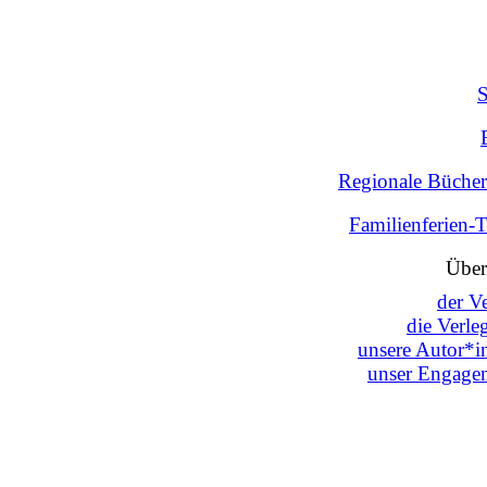
Regionale Bücher
Familienferien-
Über
der V
die Verle
unsere Autor*i
unser Engage