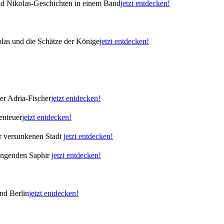
nd Nikolas-Geschichten in einem Band
jetzt entdecken!
las und die Schätze der Könige
jetzt entdecken!
er Adria-Fischer
jetzt entdecken!
enteuer
jetzt entdecken!
er versunkenen Stadt
jetzt entdecken!
singenden Saphir
jetzt entdecken!
nd Berlin
jetzt entdecken!