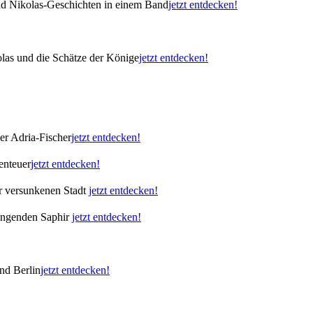
nd Nikolas-Geschichten in einem Band
jetzt entdecken!
las und die Schätze der Könige
jetzt entdecken!
er Adria-Fischer
jetzt entdecken!
enteuer
jetzt entdecken!
er versunkenen Stadt
jetzt entdecken!
singenden Saphir
jetzt entdecken!
nd Berlin
jetzt entdecken!