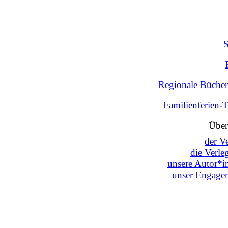
Regionale Bücher
Familienferien-
Über
der V
die Verle
unsere Autor*i
unser Engage