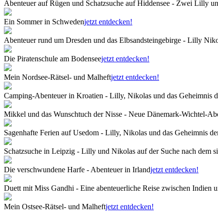
Abenteuer auf Rügen und Schatzsuche auf Hiddensee - Zwei Lilly u
Ein Sommer in Schweden
jetzt entdecken!
Abenteuer rund um Dresden und das Elbsandsteingebirge - Lilly Niko
Die Piratenschule am Bodensee
jetzt entdecken!
Mein Nordsee-Rätsel- und Malheft
jetzt entdecken!
Camping-Abenteuer in Kroatien - Lilly, Nikolas und das Geheimnis d
Mikkel und das Wunschtuch der Nisse - Neue Dänemark-Wichtel-Ab
Sagenhafte Ferien auf Usedom - Lilly, Nikolas und das Geheimnis d
Schatzsuche in Leipzig - Lilly und Nikolas auf der Suche nach dem 
Die verschwundene Harfe - Abenteuer in Irland
jetzt entdecken!
Duett mit Miss Gandhi - Eine abenteuerliche Reise zwischen Indien u
Mein Ostsee-Rätsel- und Malheft
jetzt entdecken!