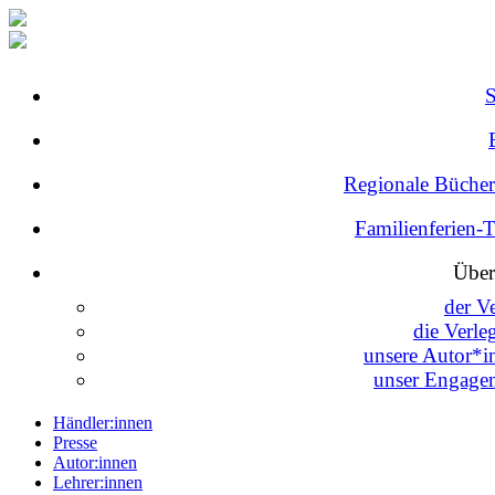
Regionale Bücher
Familienferien-
Über
der V
die Verle
unsere Autor*i
unser Engage
Händler:innen
Presse
Autor:innen
Lehrer:innen