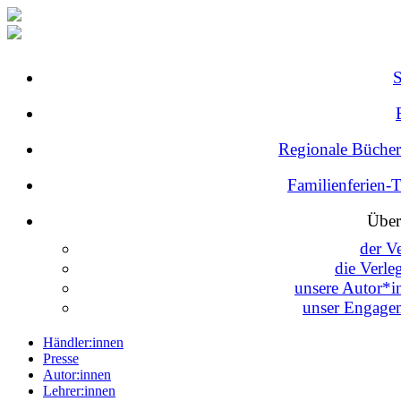
Regionale Bücher
Familienferien-
Über
der V
die Verle
unsere Autor*i
unser Engage
Händler:innen
Presse
Autor:innen
Lehrer:innen