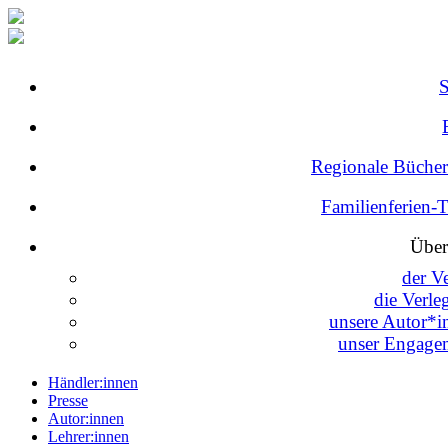
Regionale Bücher
Familienferien-
Über
der V
die Verle
unsere Autor*i
unser Engage
Händler:innen
Presse
Autor:innen
Lehrer:innen