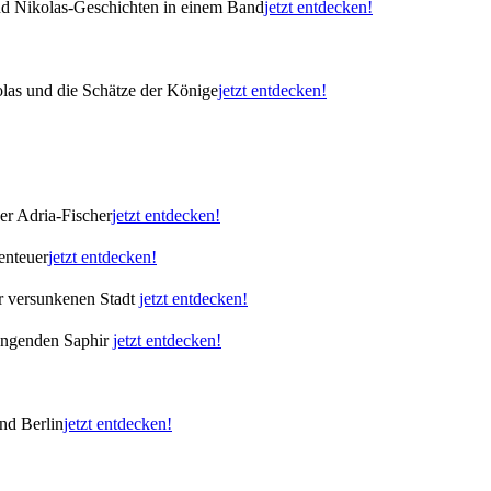
nd Nikolas-Geschichten in einem Band
jetzt entdecken!
las und die Schätze der Könige
jetzt entdecken!
er Adria-Fischer
jetzt entdecken!
enteuer
jetzt entdecken!
er versunkenen Stadt
jetzt entdecken!
singenden Saphir
jetzt entdecken!
nd Berlin
jetzt entdecken!