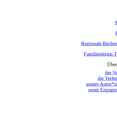
Regionale Bücher
Familienferien-
Über
der V
die Verle
unsere Autor*i
unser Engage