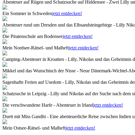
Abenteuer auf Rügen und Schatzsuche auf Hiddensee - Zwei Lilly u
Ein Sommer in Schweden
jetzt entdecken!
Abenteuer rund um Dresden und das Elbsandsteingebirge - Lilly Niko
Die Piratenschule am Bodensee
jetzt entdecken!
Mein Nordsee-Rätsel- und Malheft
jetzt entdecken!
Camping-Abenteuer in Kroatien - Lilly, Nikolas und das Geheimnis d
Mikkel und das Wunschtuch der Nisse - Neue Dänemark-Wichtel-Ab
Sagenhafte Ferien auf Usedom - Lilly, Nikolas und das Geheimnis d
Schatzsuche in Leipzig - Lilly und Nikolas auf der Suche nach dem 
Die verschwundene Harfe - Abenteuer in Irland
jetzt entdecken!
Duett mit Miss Gandhi - Eine abenteuerliche Reise zwischen Indien u
Mein Ostsee-Rätsel- und Malheft
jetzt entdecken!