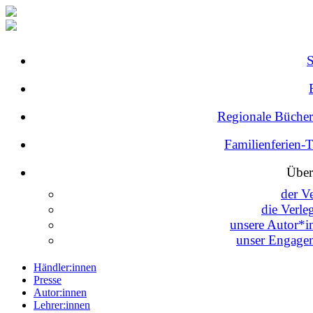
Regionale Bücher
Familienferien-
Über
der V
die Verle
unsere Autor*i
unser Engage
Händler:innen
Presse
Autor:innen
Lehrer:innen