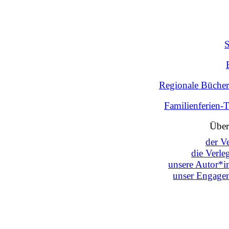
Regionale Bücher
Familienferien-
Über
der V
die Verle
unsere Autor*i
unser Engage