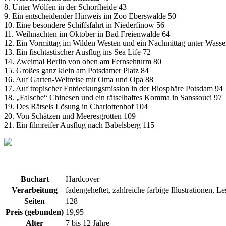
8. Unter Wölfen in der Schorfheide 43
9. Ein entscheidender Hinweis im Zoo Eberswalde 50
10. Eine besondere Schiffsfahrt in Niederfinow 56
11. Weihnachten im Oktober in Bad Freienwalde 64
12. Ein Vormittag im Wilden Westen und ein Nachmittag unter Wasse
13. Ein fischtastischer Ausflug ins Sea Life 72
14. Zweimal Berlin von oben am Fernsehturm 80
15. Großes ganz klein am Potsdamer Platz 84
16. Auf Garten-Weltreise mit Oma und Opa 88
17. Auf tropischer Entdeckungsmission in der Biosphäre Potsdam 94
18. „Falsche“ Chinesen und ein rätselhaftes Komma in Sanssouci 97
19. Des Rätsels Lösung in Charlottenhof 104
20. Von Schätzen und Meeresgrotten 109
21. Ein filmreifer Ausflug nach Babelsberg 115
Buchart
Hardcover
Verarbeitung
fadengeheftet, zahlreiche farbige Illustrationen, 
Seiten
128
Preis (gebunden)
19,95
Alter
7 bis 12 Jahre