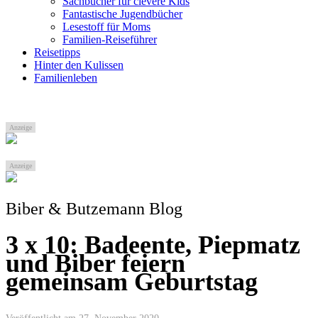
Sachbücher für clevere Kids
Fantastische Jugendbücher
Lesestoff für Moms
Familien-Reiseführer
Reisetipps
Hinter den Kulissen
Familienleben
Anzeige
Anzeige
Biber & Butzemann Blog
3 x 10: Badeente, Piepmatz
und Biber feiern
gemeinsam Geburtstag
Veröffentlicht am 27. November 2020