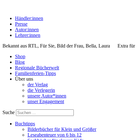
Händler:innen
Presse
Autor:innen
Lehrer:innen
Bekannt aus
RTL, Für Sie, Bild der Frau, Bella, Laura
Extra für
Shop
Blog
Regionale Bücherwelt
Familienferien-Tipps
Über uns
der Verlag
die Verlegerin
unsere Autor*innen
unser Engagement
Suche
Buchtipps
Bilderbücher für Klein und Größer
Leseabenteuer von 6 bis 12