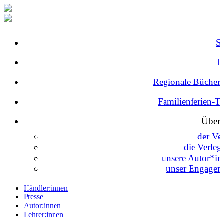
Regionale Bücher
Familienferien-
Über
der V
die Verle
unsere Autor*i
unser Engage
Händler:innen
Presse
Autor:innen
Lehrer:innen