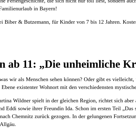
che Feriengeschichte, die sich nicht nur toll liest, sondern 
f Familienurlaub in Bayern!
i Biber & Butzemann, für Kinder von 7 bis 12 Jahren. Kosten
en ab 11: „Die unheimliche K
, was wir als Menschen sehen können? Oder gibt es vielleicht,
en Ebene existenter Wohnort mit den verschiedensten mystisc
tina Wildner spielt in der gleichen Region, richtet sich aber
d Eddi sowie ihrer Freundin Ida. Schon im ersten Teil „Das 
n nach Chemnitz zurück gezogen. In der gelungenen Fortsetzu
 Allgäu.