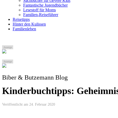
Sachbücher für clevere Kids
Fantastische Jugendbücher
Lesestoff für Moms
Familien-Reiseführer
Reisetipps
Hinter den Kulissen
Familienleben
Anzeige
Anzeige
Biber & Butzemann Blog
Kinderbuchtipps: Geheimnis
Veröffentlicht am 24. Februar 2020