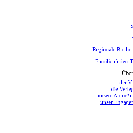
Regionale Bücher
Familienferien-
Über
der V
die Verle
unsere Autor*i
unser Engage