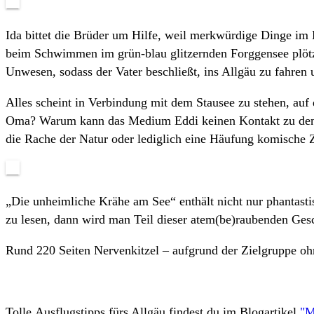
Ida bittet die Brüder um Hilfe, weil merkwürdige Dinge im
beim Schwimmen im grün-blau glitzernden Forggensee plötzl
Unwesen, sodass der Vater beschließt, ins Allgäu zu fahren
Alles scheint in Verbindung mit dem Stausee zu stehen, auf
Oma? Warum kann das Medium Eddi keinen Kontakt zu den Kr
die Rache der Natur oder lediglich eine Häufung komische Z
„Die unheimliche Krähe am See“ enthält nicht nur phantasti
zu lesen, dann wird man Teil dieser atem(be)raubenden Gesc
Rund 220 Seiten Nervenkitzel – aufgrund der Zielgruppe ohn
Tolle Ausflugstipps fürs Allgäu findest du im Blogartikel
"M