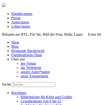
Händler:innen
Presse
Autor:innen
Lehrer:innen
Bekannt aus
RTL, Für Sie, Bild der Frau, Bella, Laura
Extra für
Shop
Blog
Regionale Bücherwelt
Familienferien-Tipps
Über uns
der Verlag
die Verlegerin
unsere Autor*innen
unser Engagement
Suche
Buchtipps
Bilderbücher für Klein und Größer
Leseabenteuer von 6 bis 12