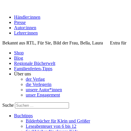
Händler:innen
Presse
Autor:innen
Lehrer:innen
Bekannt aus
RTL, Für Sie, Bild der Frau, Bella, Laura
Extra für
Shop
Blog
Regionale Bücherwelt
Familienferien-Tipps
Über uns
der Verlag
die Verlegerin
unsere Autor*innen
unser Engagement
Suche
Buchtipps
Bilderbücher für Klein und Größer
Leseabenteuer von 6 bis 12