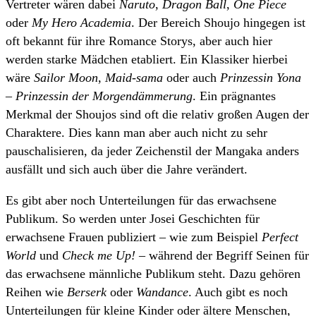
Vertreter wären dabei
Naruto
,
Dragon Ball
,
One Piece
oder
My Hero Academia
. Der Bereich Shoujo hingegen ist
oft bekannt für ihre Romance Storys, aber auch hier
werden starke Mädchen etabliert. Ein Klassiker hierbei
wäre
Sailor Moon
,
Maid-sama
oder auch
Prinzessin Yona
– Prinzessin der Morgendämmerung
. Ein prägnantes
Merkmal der Shoujos sind oft die relativ großen Augen der
Charaktere. Dies kann man aber auch nicht zu sehr
pauschalisieren, da jeder Zeichenstil der Mangaka anders
ausfällt und sich auch über die Jahre verändert.
Es gibt aber noch Unterteilungen für das erwachsene
Publikum. So werden unter Josei Geschichten für
erwachsene Frauen publiziert – wie zum Beispiel
Perfect
World
und
Check me Up! –
während der Begriff Seinen für
das erwachsene männliche Publikum steht. Dazu gehören
Reihen wie
Berserk
oder
Wandance
. Auch gibt es noch
Unterteilungen für kleine Kinder oder ältere Menschen,