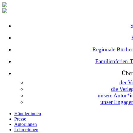
Regionale Bücher
Familienferien-
Über
der V
die Verle
unsere Autor*i
unser Engage
Händler:innen
Presse
Autor:innen
Lehrer:innen